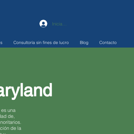
Iniciar sesión
ns
Consultoría sin fines de lucro
Blog
Contacto
aryland
 es una
dad de,
oritarios.
ción de la