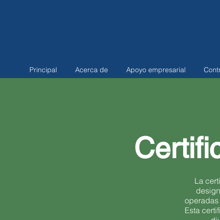
Principal
Acerca de
Apoyo empresarial
Cont
Certif
La cert
design
operadas 
Esta cert