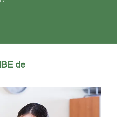
s y
 MBE de