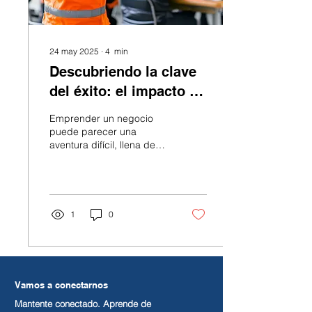
24 may 2025
∙
4
min
Descubriendo la clave
del éxito: el impacto de
los servicios de apoyo
Emprender un negocio
a contratistas de BNG
puede parecer una
aventura difícil, llena de
en los pequeños
altibajos. Los pequeños
contratistas de
contratistas de Maryland
conocen muy bien este...
Maryland
1
0
Vamos a conectarnos
Mantente conectado. Aprende de